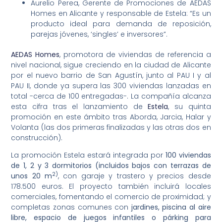
Aurelio Perea, Gerente de Promociones de AEDAS
Homes en Alicante y responsable de Estela: “Es un
producto ideal para demanda de reposición,
parejas jóvenes, ‘singles’ e inversores”.
AEDAS Homes
, promotora de viviendas de referencia a
nivel nacional, sigue creciendo en la ciudad de Alicante
por el nuevo barrio de San Agustín, junto al PAU I y al
PAU II, donde ya supera las 300 viviendas lanzadas en
total -cerca de 100 entregadas-. La compañía alcanza
esta cifra tras el lanzamiento de
Estela
, su quinta
promoción en este ámbito tras Aborda, Jarcia, Halar y
Volanta (las dos primeras finalizadas y las otras dos en
construcción).
La promoción Estela estará integrada por
100 viviendas
de 1, 2 y 3 dormitorios (incluidos bajos con terrazas de
2)
unos 20 m
, con garaje y trastero y precios desde
178.500 euros. El proyecto también incluirá locales
comerciales, fomentando el comercio de proximidad; y
completas zonas comunes con
jardines, piscina al aire
libre, espacio de juegos infantiles o párking para